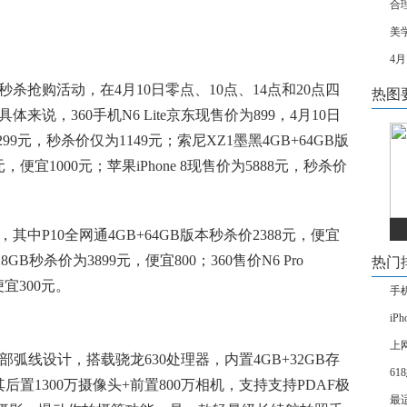
合
美
4
杀抢购活动，在4月10日零点、10点、14点和20点四
热图
说，360手机N6 Lite京东现售价为899，4月10日
售2299元，秒杀价仅为1149元；索尼XZ1墨黑4GB+64GB版
，便宜1000元；苹果iPhone 8现售价为5888元，秒杀价
其中P10全网通4GB+64GB版本秒杀价2388元，便宜
8GB秒杀价为3899元，便宜800；360售价N6 Pro
热门
便宜300元。
手
iP
上
，背部弧线设计，搭载骁龙630处理器，内置4GB+32GB存
6
后置1300万摄像头+前置800万相机，支持支持PDAF极
最