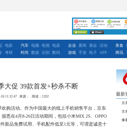
配
电影
汽车
电脑
电视
电器
企业
要闻
展会
活动
美食
专
考研
时尚
数据
识别
数码
游戏
手游
电子
APP
商讯
大促 39款首发+秒杀不断
最新
-16 11:32:47
来源：
阅读：1202
京
品季欢购活动。作为中国最大的线上手机销售平台，京东
京东
在4月8-26日活动期间，包括小米MIX 2S、OPPO
像
有千件新品免费试用、手机配件低至1元等，可谓是诚意十