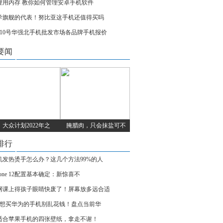
理用内存 教你如何管理安卓手机软件
学旗舰的代表！努比亚这手机还值得买吗
月10号华强北手机批发市场各品牌手机报价
要闻
大众计划2022年之
腌腊肉，只会抹盐可不
排行
机发热烫手怎么办？这几个方法99%的人
hone 12配置基本确定：新惊喜不
网课上得孩子眼睛快废了！屏幕放多远合适
18想买华为的手机别乱花钱！盘点当前华
适合苹果手机的四张壁纸，拿走不谢！