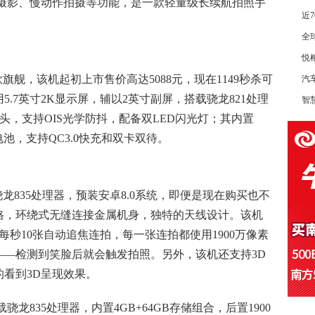
迟摄影、慢动作拍摄等功能，是一款轻量级长续航拍照手
近
全
悦
的一款旗舰，该机起初上市售价高达5088元，现在1149秒杀可
汽
.7英寸2K显示屏，辅以2英寸副屏，搭载骁龙821处理
智
摄像头，支持OIS光学防抖，配备双LED闪光灯；其内置
h电池，支持QC3.0快充和双卡双待。
骁龙835处理器，预装安卓8.0系统，即便是现在购买也不
格，环绕式无缝连接金属机身，独特的天线设计。该机
每秒10张自动追焦连拍，每一张连拍都使用1900万像素
——检测到笑脸后就会触发拍照。另外，该机还支持3D
看到3D呈现效果。
龙835处理器，内置4GB+64GB存储组合，后置1900