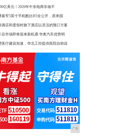
700亿美元！2020年中东电商非做不
球最窄5英寸手机酷比H5全公开，原来国
榕酒店和度假村旗下酒店以灵活的预订方案
车后市场即将迎来新机遇 华奥汽车优势明
慧医疗建设加速，华北工控提供医院自助设
广告