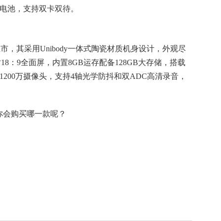
Ah电池，支持双卡双待。
上市，其采用Unibody一体式陶瓷材质机身设计，外观尽
18：9全面屏，内置8GB运存配备128GB大存储，搭载
置1200万摄像头，支持4轴光学防抖和双ADC高清录音，
你会购买哪一款呢？