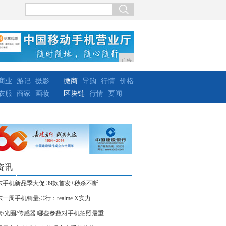
广告
商业
游记
摄影
微商
导购
行情
价格
衣服
商家
画妆
区块链
行情
要闻
资讯
东手机新品季大促 39款首发+秒杀不断
一周手机销量排行：realme X实力
素/光圈/传感器 哪些参数对手机拍照最重