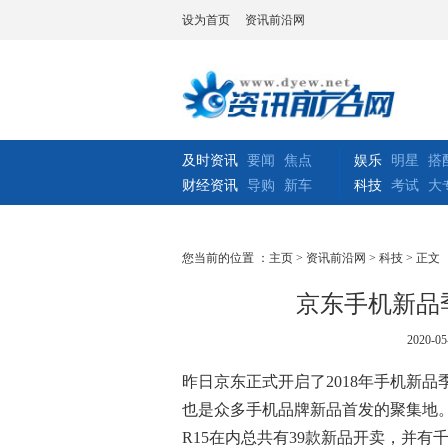
设为首页
资讯前沿网
及时资讯
要闻
焦点
娱乐
明星
搭
财经资讯
导购
新车
科技
考试
大
您当前的位置 ：
主页
>
资讯前沿网
>
科技
> 正文
京东手机新品季
2020-05
昨日京东正式开启了2018年手机新
也是众多手机品牌新品首发的聚集地。据悉
R15在内总共有39款新品开卖，并