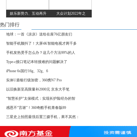
娱乐新势力、互动再升
大众计划2022年之
热门排行
地球：一首《凉凉》送给在座76亿朋友们
智能手机颤抖了！大屏4K智能电视才两千多
手机发热烫手怎么办？这几个方法99%的人
Type-c接口笔记本转接难的问题解决了
iPhone 6s国行16g、32g、6
实体U盾银行级加密，360携N7 Pro
以旧换新至高限量补2000元 京东大手笔
“智慧长护”太保模式：实现长护险经办的智
感恩不“言谢”！360奇酷手机青春版89
三星史上拍照最强后置三摄手机，果不其然：