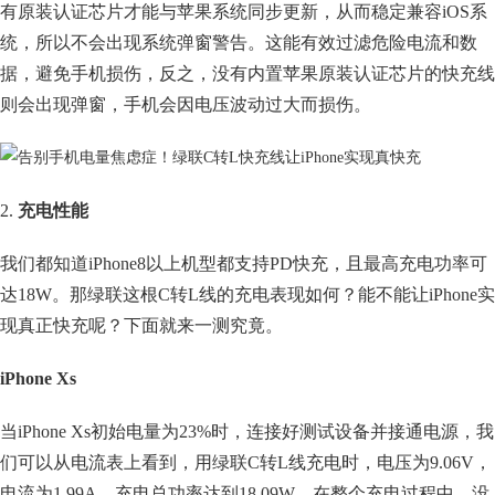
有原装认证芯片才能与苹果系统同步更新，从而稳定兼容iOS系
统，所以不会出现系统弹窗警告。这能有效过滤危险电流和数
据，避免手机损伤，反之，没有内置苹果原装认证芯片的快充线
则会出现弹窗，手机会因电压波动过大而损伤。
2.
充电性能
我们都知道iPhone8以上机型都支持PD快充，且最高充电功率可
达18W。那绿联这根C转L线的充电表现如何？能不能让iPhone实
现真正快充呢？下面就来一测究竟。
iPhone Xs
当iPhone Xs初始电量为23%时，连接好测试设备并接通电源，我
们可以从电流表上看到，用绿联C转L线充电时，电压为9.06V，
电流为1.99A，充电总功率达到18.09W。在整个充电过程中，没