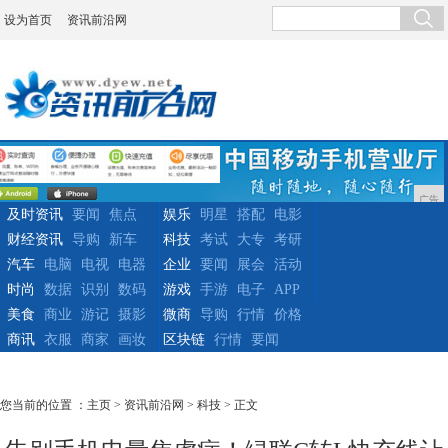
设为首页
资讯前沿网
广告
及时资讯
要闻
焦点
娱乐
明星
搭配
电影
财经资讯
导购
新车
科技
考试
大专
考研
汽车
电脑
电视
电器
企业
要闻
展会
活动
时尚
数据
识别
数码
游戏
手游
电子
APP
美食
商业
游记
摄影
微商
导购
行情
价格
商讯
衣服
商家
画妆
区块链
行情
要闻
您当前的位置 ：
主页
>
资讯前沿网
>
科技
> 正文