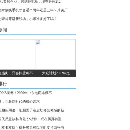
掉5套房创业，穷到睡地板，现在身家212
么时候换手机才合适？两年还是三年？其实厂
为即将开辟新战场，小米准备好了吗？
要闻
腌腊肉，只会抹盐可不
大众计划2022年之
排行
700亿美元！2020年中东电商非做不
量，互联网时代的核心需求
细胞新用途：细胞因子在皮肤修复领域的新
美优品意欲私有化 分析称：或在腾挪转型
为双卡双待手机升级后可以同时支持两张电