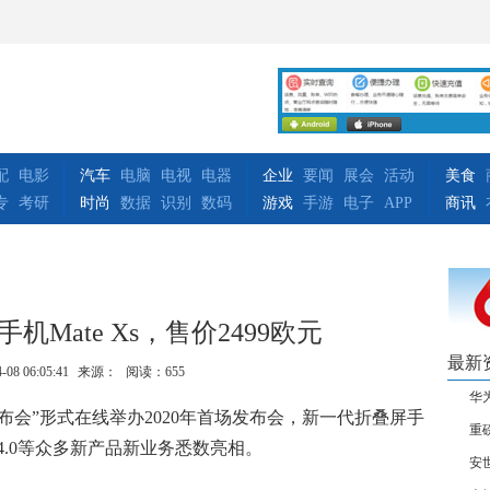
配
电影
汽车
电脑
电视
电器
企业
要闻
展会
活动
美食
专
考研
时尚
数据
识别
数码
游戏
手游
电子
APP
商讯
Mate Xs，售价2499欧元
最新
-08 06:05:41
来源：
阅读：655
华为
发布会”形式在线举办2020年首场发布会，新一代折叠屏手
重
e4.0等众多新产品新业务悉数亮相。
安