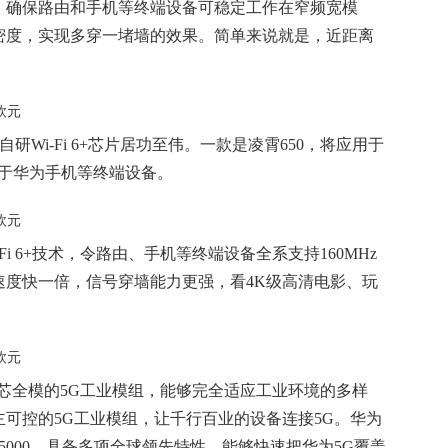
，确保路由和手机等终端设备可稳定工作在窄频宽模
密度，实现多穿一堵墙的效果。简单来说就是，近距离
端自研Wi-Fi 6+芯片居功至伟。一款是凌霄650，将应用于
用于华为手机等终端设备。
-Fi 6+技术，令路由、手机等终端设备全系支持160MHz
备，速度快一倍，信号穿墙能力更强，看4K级高清电影、玩
A、单芯全模的5G工业模组，能够完全适应工业环境的多样
可控的5G工业模组，让千行百业的设备连接5G。华为
5000，具备多项全球领先特性，能够快速把华为5G覆盖