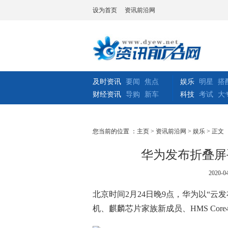
设为首页
资讯前沿网
及时资讯
要闻
焦点
娱乐
明星
搭
财经资讯
导购
新车
科技
考试
大
您当前的位置 ：
主页
>
资讯前沿网
>
娱乐
> 正文
华为发布折叠屏手机
2020-04
北京时间2月24日晚9点，华为以“云
机、麒麟芯片家族新成员、HMS Cor