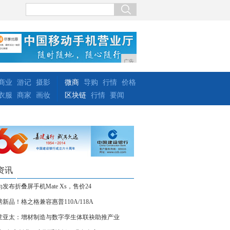
广告
商业
游记
摄影
微商
导购
行情
价格
衣服
商家
画妆
区块链
行情
要闻
资讯
发布折叠屏手机Mate Xs，售价24
磅新品！格之格兼容惠普110A/118A
世亚太：增材制造与数字孪生体联袂助推产业