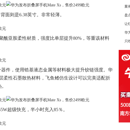
案
背面则是6.38英寸。非常轻薄。
盘
让
华
天级聚酰亚胺柔性材质，强度比单层提升80%，等重该材料
只
100个器件，使用锆基液态金属等材料极大提升铰链强度。华
有一层柔性石墨散热材料，飞鱼鳍仿生设计可以完美适配折
热。
55W超级快充，半小时充入85％。