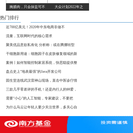
腌腊肉，只会抹盐可不
大众计划2022年之
热门排行
近700亿美元！2020年中东电商非做不
流量，互联网时代的核心需求
聚美优品意欲私有化 分析称：或在腾挪转型
干细胞新用途：细胞因子在皮肤修复领域的新
案例丨如何智能控制家居系统，快思聪提供整
盘点史上“地表最强”的Java开发公司
固生堂连线武汉雷神山现场，直击中医诊疗情
三款几乎零差评的手机！还是内行人的钟爱，
需要“小心”的人工智能，专家建议，不要把
为什么马云让年轻人要少关注世界，多关心自