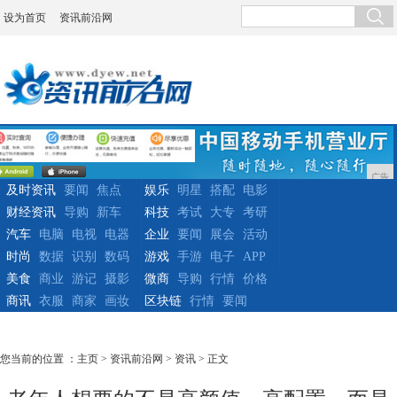
设为首页
资讯前沿网
广告
及时资讯
要闻
焦点
娱乐
明星
搭配
电影
财经资讯
导购
新车
科技
考试
大专
考研
汽车
电脑
电视
电器
企业
要闻
展会
活动
时尚
数据
识别
数码
游戏
手游
电子
APP
美食
商业
游记
摄影
微商
导购
行情
价格
商讯
衣服
商家
画妆
区块链
行情
要闻
您当前的位置 ：
主页
>
资讯前沿网
>
资讯
> 正文