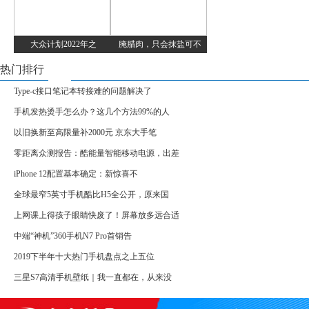
大众计划2022年之
腌腊肉，只会抹盐可不
热门排行
Type-c接口笔记本转接难的问题解决了
手机发热烫手怎么办？这几个方法99%的人
以旧换新至高限量补2000元 京东大手笔
零距离众测报告：酷能量智能移动电源，出差
iPhone 12配置基本确定：新惊喜不
全球最窄5英寸手机酷比H5全公开，原来国
上网课上得孩子眼睛快废了！屏幕放多远合适
中端“神机”360手机N7 Pro首销告
2019下半年十大热门手机盘点之上五位
三星S7高清手机壁纸｜我一直都在，从来没