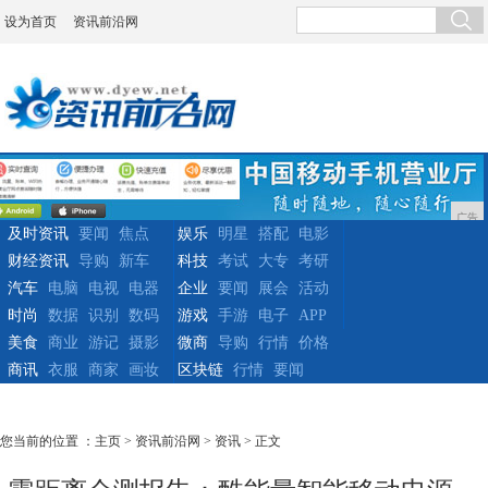
设为首页
资讯前沿网
广告
及时资讯
要闻
焦点
娱乐
明星
搭配
电影
财经资讯
导购
新车
科技
考试
大专
考研
汽车
电脑
电视
电器
企业
要闻
展会
活动
时尚
数据
识别
数码
游戏
手游
电子
APP
美食
商业
游记
摄影
微商
导购
行情
价格
商讯
衣服
商家
画妆
区块链
行情
要闻
您当前的位置 ：
主页
>
资讯前沿网
>
资讯
> 正文