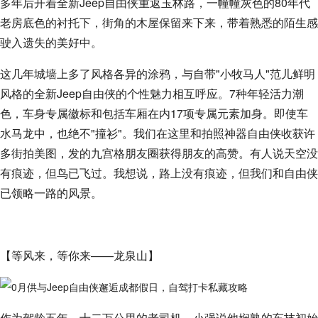
多年后开着全新Jeep自由侠重返玉林路，一幢幢灰色的80年代
老房底色的衬托下，街角的木屋保留来下来，带着熟悉的陌生感
驶入遗失的美好中。
这几年城墙上多了风格各异的涂鸦，与自带"小牧马人"范儿鲜明
风格的全新Jeep自由侠的个性魅力相互呼应。7种年轻活力潮
色，车身专属徽标和包括车厢在内17项专属元素加身。即使车
水马龙中，也绝不"撞衫"。我们在这里和拍照神器自由侠收获许
多街拍美图，发的九宫格朋友圈获得朋友的高赞。有人说天空没
有痕迹，但鸟已飞过。我想说，路上没有痕迹，但我们和自由侠
已领略一路的风景。
【等风来，等你来——龙泉山】
作为驾龄五年，十二万公里的老司机，小强说他娴熟的车技初始