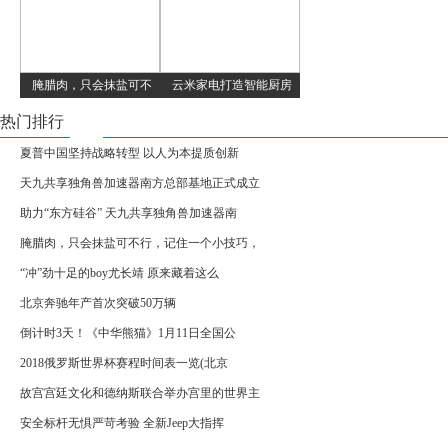
腌腊肉，只会抹盐可不
云米家电打造智能厨房
热门排行
夏普中国坚持战略转型 以人为本提质创新
天九共享独角兽加速器南方总部基地正式成立
助力“东方硅谷” 天九共享独角兽加速器南
腌腊肉，只会抹盐可不行，记住一个小技巧，
“冲”劲十足的boy尤长靖 原来藏着这么
北京奔驰年产首次突破50万辆
倒计时3天！《中华熊猫》1月11日全国公
2018俄罗斯世界杯赛程时间表一览(北京
故宫宫廷文化和德纳斯联合举办宫里的世界主
安全标杆无惧严苛考验 全新Jeep大指挥