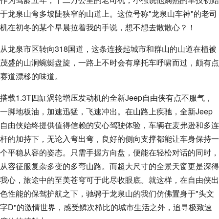
于龙泉山弯多坡陡狭窄的山道上。这位号称"龙泉山车神"的老司
机在初冬的某个早晨拉着我的手说，想不想去散散心？！
从龙泉市区转向318国道，这条连接起城市和群山的山道在植被
茂盛的山涧蜿蜒盘旋，一路上不时会有摩托车呼啸而过，颇有点
赛道漂移的味道。
搭载1.3T四缸涡轮增压发动机的全新Jeep自由侠有点不服气，
一脚地板油，加速迅猛，飞速冲出。在山路上疾驰，全新Jeep
自由侠始终提供值得信赖的安心驾驶体验，车辆在麦弗逊和多连
杆的加持下，无论入弯出弯，良好的侧向支撑都能让车身保持一
个平稳从容的姿态。只需手握方向盘，便能在轻松对话的同时，
从容征服复杂多变的多弯山路。而超大尺寸的全景天窗更是深得
我心，旅途中的至美苍穹可于此尽收眼底。就这样，在自由侠出
色性能的保驾护航之下，驰骋于龙泉山的我们仿佛置身于"头文
字D"的激情世界，感受鳞次栉比的城市生活之外，追寻极致速