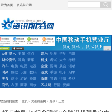
设为首页
资讯前沿网
广告
及时资讯
要闻
焦点
娱乐
明星
搭配
电影
财经资讯
导购
新车
科技
考试
大专
考研
汽车
电脑
电视
电器
企业
要闻
展会
活动
时尚
数据
识别
数码
游戏
手游
电子
APP
美食
商业
游记
摄影
微商
导购
行情
价格
商讯
衣服
商家
画妆
区块链
行情
要闻
您当前的位置 ：
主页
>
资讯前沿网
>
资讯
> 正文