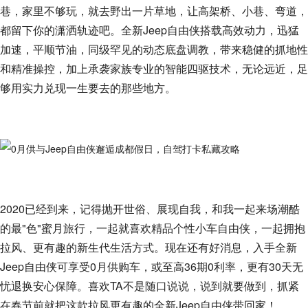
巷，家里不够玩，就去野出一片草地，让高架桥、小巷、弯道，
都留下你的潇洒轨迹吧。全新Jeep自由侠搭载高效动力，迅猛
加速，平顺节油，同级罕见的动态底盘调教，带来稳健的抓地性
和精准操控，加上承袭家族专业的智能四驱技术，无论远近，足
够用实力兑现一生要去的那些地方。
2020已经到来，记得抛开世俗、展现自我，和我一起来场潮酷
的最"色"蜜月旅行，一起就喜欢精品个性小车自由侠，一起拥抱
拉风、更有趣的新生代生活方式。现在还有好消息，入手全新
Jeep自由侠可享受0月供购车，或至高36期0利率，更有30天无
忧退换安心保障。喜欢TA不是随口说说，说到就要做到，抓紧
在春节前就把这款拉风更有趣的全新Jeep自由侠带回家！