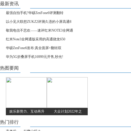
最新资讯
最强自拍手机?华硕ZenFone6评测翻转
以小见大联想ZUKZ2评测久违的小屏高通8
敬我电信不悲欢——速评红米NOTE3全网通
红米Note3全网通版采用的高通骁龙650
华硕ZenFone6发布:真全面屏+翻转双
华为5G折叠屏手机16999元开售,秒光!
热图要闻
娱乐新势力、互动再升
大众计划2022年之
热门排行