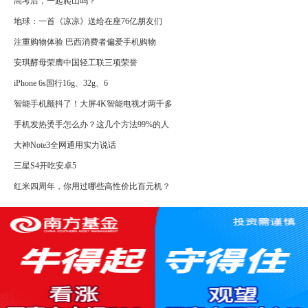
高考后，一起爬山吗？
地球：一首《凉凉》送给在座76亿朋友们
注重购物体验 巴西消费者偏爱手机购物
安琪酵母荣膺中国轻工联三项荣誉
iPhone 6s国行16g、32g、6
智能手机颤抖了！大屏4K智能电视才两千多
手机发热烫手怎么办？这几个方法99%的人
大神Note3全网通用实力说话
三星S4开吃安卓5
红米四周年，你用过哪些高性价比百元机？