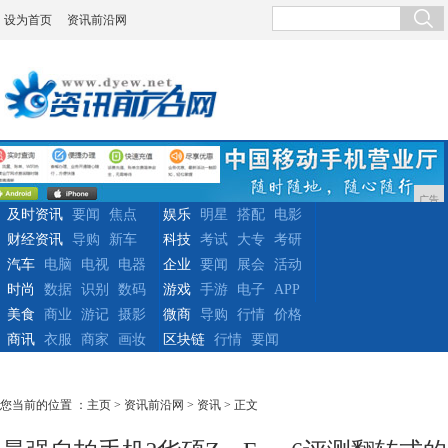
设为首页
资讯前沿网
广告
及时资讯
要闻
焦点
娱乐
明星
搭配
电影
财经资讯
导购
新车
科技
考试
大专
考研
汽车
电脑
电视
电器
企业
要闻
展会
活动
时尚
数据
识别
数码
游戏
手游
电子
APP
美食
商业
游记
摄影
微商
导购
行情
价格
商讯
衣服
商家
画妆
区块链
行情
要闻
您当前的位置 ：
主页
>
资讯前沿网
>
资讯
> 正文