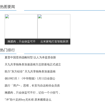
热图要闻
腌腊肉，只会抹盐可不
云米家电打造智能厨房
热门排行
夏普中国坚持战略转型 以人为本提质创新
天九共享独角兽加速器南方总部基地正式成立
助力“东方硅谷” 天九共享独角兽加速器南
倒计时3天！《中华熊猫》1月11日全国公
践行「用户+」思维，长安马自达粉丝会员俱
腌腊肉，只会抹盐可不行，记住一个小技巧，
“冲”劲十足的boy尤长靖 原来藏着这么