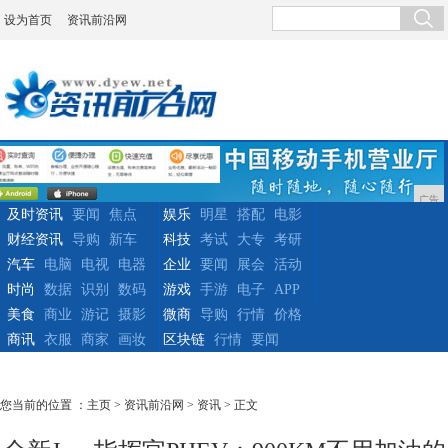
设为首页
资讯前沿网
广告
及时资讯
要闻
焦点
娱乐
明星
搭配
电影
财经资讯
导购
新车
科技
考试
大专
考研
汽车
电脑
电视
电器
企业
要闻
展会
活动
时尚
数据
识别
数码
游戏
手游
电子
APP
美食
商业
游记
摄影
微商
导购
行情
价格
商讯
衣服
商家
画妆
区块链
行情
要闻
您当前的位置 ：
主页
>
资讯前沿网
>
资讯
> 正文