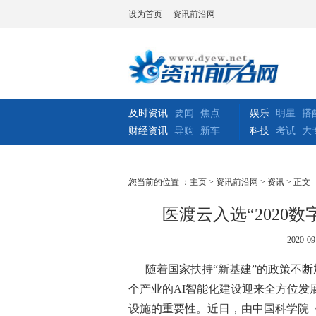
设为首页
资讯前沿网
及时资讯
要闻
焦点
娱乐
明星
搭
财经资讯
导购
新车
科技
考试
大
您当前的位置 ：
主页
>
资讯前沿网
>
资讯
> 正文
医渡云入选“2020数
2020-09
随着国家扶持
“新基建”的政策不断
个产业的AI智能化建设迎来全方位发
设施的重要性。近日，由中国科学院《