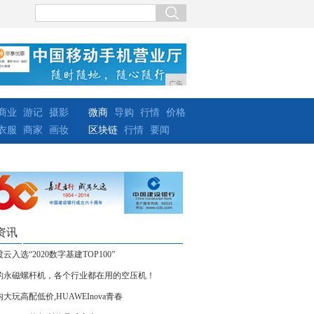
广告
商业
游记
摄影
微商
导购
行情
价格
衣服
商家
画妆
区块链
行情
要闻
资讯
云入选“2020数字基建TOP100”
豹永磁螺杆机，各个行业都在用的空压机！
大玩高配低价,HUAWEInova青春