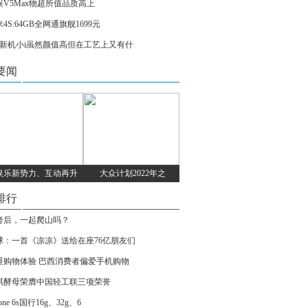
兴V5Max物超所值品质高上
4S:64GB全网通旗舰1699元
vvi新机小i虽然颜值高但在工艺上又有什
要闻
娱乐新势力、互动再升
大众计划2022年之
排行
考后，一起爬山吗？
球：一首《凉凉》送给在座76亿朋友们
重购物体验 巴西消费者偏爱手机购物
琪酵母荣膺中国轻工联三项荣誉
hone 6s国行16g、32g、6