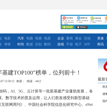
配
电影
汽车
电脑
电视
电器
企业
要闻
展会
活动
美食
专
考研
时尚
数据
识别
数码
游戏
手游
电子
APP
商讯
字基建TOP100”榜单，位列前十！
最新
-07 13:50:12
来源：
阅读：4412
医渡
加码，AI
、
5G、云计算等一批新基建产业蓬勃发展， 各
捷
展。数字技术的普及运用，让人们愈发感受到新型基础
国内
互联网周刊》、中国社会科学院信息化研究中心、eNet