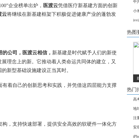
中
100”企业榜单出炉，
医渡云
凭借医疗新基建方面的创新
小米
渡云
将继续在新基建框架下积极促进健康产业的蓬勃发
i
热图
用
的公司，医渡云相信，
新基建是时代赋予人们的新使
发展理念上的新。它推动着人类命运共同体的建立，又
国的新型基础设施建设正当其时。
面有着自己的创新思考和实践，并凭借这四层能力支撑
热门
高
地
注
架构，支持快速部署，提供安全高效的软硬件一体化方
安
iP