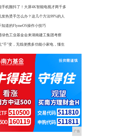
能手机颤抖了！大屏4K智能电视才两千多
机发热烫手怎么办？这几个方法99%的人
不知道的FlymeOS操作小技巧
盛绿色工业基金会来湖南建工集团考察
机“千”变，无线便携多功能小家电，懂生
广告