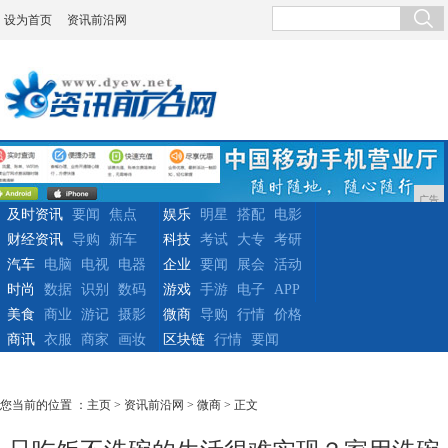
设为首页
资讯前沿网
广告
及时资讯
要闻
焦点
娱乐
明星
搭配
电影
财经资讯
导购
新车
科技
考试
大专
考研
汽车
电脑
电视
电器
企业
要闻
展会
活动
时尚
数据
识别
数码
游戏
手游
电子
APP
美食
商业
游记
摄影
微商
导购
行情
价格
商讯
衣服
商家
画妆
区块链
行情
要闻
您当前的位置 ：
主页
>
资讯前沿网
>
微商
> 正文