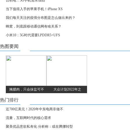
台积电：5G手机需求强劲
当下值得入手的苹果手机！iPhone XS
我们每天关注的疫情分布图是怎么做出来的？
蜂窝，到底跟移动通信网有啥关系？
小米10：5G时代需要LPDDR5+UFS
热图要闻
腌腊肉，只会抹盐可不
大众计划2022年之
热门排行
近700亿美元！2020年中东电商非做不
流量，互联网时代的核心需求
聚美优品意欲私有化 分析称：或在腾挪转型