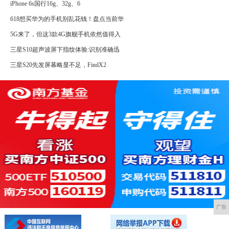
iPhone 6s国行16g、32g、6
618想买华为的手机别乱花钱！盘点当前华
5G来了，但这3款4G旗舰手机依然值得入
三星S10超声波屏下指纹体验:识别准确迅
三星S20先发屏幕略显不足，FindX2
广告