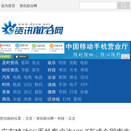
设为首页
资讯前沿网
广告
及时资讯
要闻
焦点
娱乐
明星
搭配
电影
财经资讯
导购
新车
科技
考试
大专
考研
汽车
电脑
电视
电器
企业
要闻
展会
活动
时尚
数据
识别
数码
游戏
手游
电子
APP
美食
商业
游记
摄影
微商
导购
行情
价格
商讯
衣服
商家
画妆
区块链
行情
要闻
您当前的位置 ：
主页
>
资讯前沿网
>
科技
> 正文