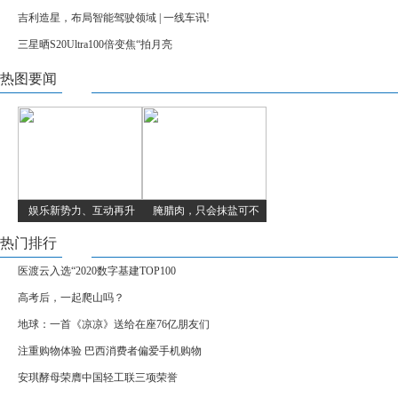
吉利造星，布局智能驾驶领域 | 一线车讯!
三星晒S20Ultra100倍变焦“拍月亮
热图要闻
娱乐新势力、互动再升
腌腊肉，只会抹盐可不
热门排行
医渡云入选“2020数字基建TOP100
高考后，一起爬山吗？
地球：一首《凉凉》送给在座76亿朋友们
注重购物体验 巴西消费者偏爱手机购物
安琪酵母荣膺中国轻工联三项荣誉