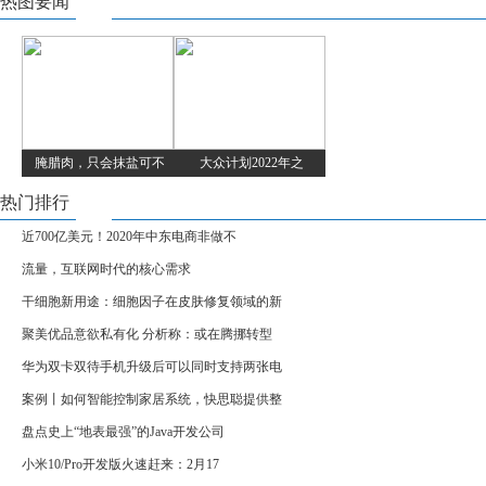
热图要闻
腌腊肉，只会抹盐可不
大众计划2022年之
热门排行
近700亿美元！2020年中东电商非做不
流量，互联网时代的核心需求
干细胞新用途：细胞因子在皮肤修复领域的新
聚美优品意欲私有化 分析称：或在腾挪转型
华为双卡双待手机升级后可以同时支持两张电
案例丨如何智能控制家居系统，快思聪提供整
盘点史上“地表最强”的Java开发公司
小米10/Pro开发版火速赶来：2月17