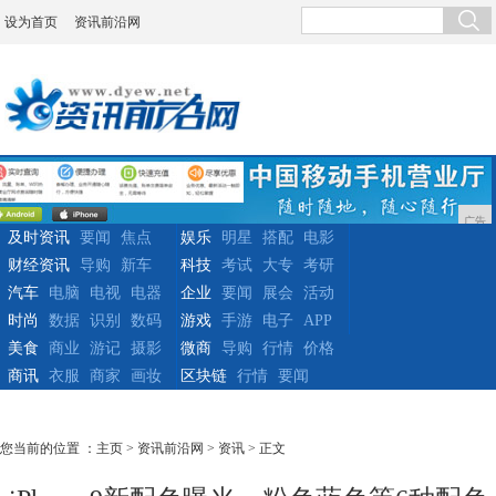
设为首页
资讯前沿网
广告
及时资讯
要闻
焦点
娱乐
明星
搭配
电影
财经资讯
导购
新车
科技
考试
大专
考研
汽车
电脑
电视
电器
企业
要闻
展会
活动
时尚
数据
识别
数码
游戏
手游
电子
APP
美食
商业
游记
摄影
微商
导购
行情
价格
商讯
衣服
商家
画妆
区块链
行情
要闻
您当前的位置 ：
主页
>
资讯前沿网
>
资讯
> 正文