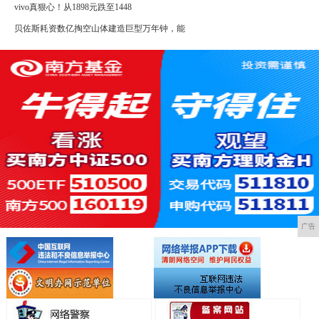
vivo真狠心！从1898元跌至1448
贝佐斯耗资数亿掏空山体建造巨型万年钟，能
广告