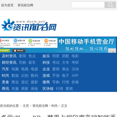
设为首页
资讯前沿网
广告
及时资讯
要闻
焦点
娱乐
明星
搭配
电影
财经资讯
导购
新车
科技
考试
大专
考研
汽车
电脑
电视
电器
企业
要闻
展会
活动
时尚
数据
识别
数码
游戏
手游
电子
APP
美食
商业
游记
摄影
微商
导购
行情
价格
商讯
衣服
商家
画妆
区块链
行情
要闻
您当前的位置 ：
主页
>
资讯前沿网
>
时尚
> 正文