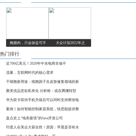
腌腊肉，只会抹盐可不
大众计划2022年之
热门排行
近700亿美元！2020年中东电商非做不
流量，互联网时代的核心需求
干细胞新用途：细胞因子在皮肤修复领域的新
聚美优品意欲私有化 分析称：或在腾挪转型
华为双卡双待手机升级后可以同时支持两张电
案例丨如何智能控制家居系统，快思聪提供整
盘点史上“地表最强”的Java开发公司
印度人在美企大获全胜！原因：早晨是否有水