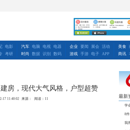
配
电影
汽车
电脑
电视
电器
企业
要闻
展会
活动
美食
专
考研
时尚
数据
识别
数码
游戏
手游
电子
APP
商讯
自建房，现代大气风格，户型超赞
最新
2-17 11:40:02
来源：
阅读：11
学
8
我