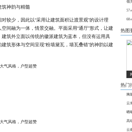
领
建筑神韵与精髓
5
对较少，因此以“采用让建筑面积让渡景观”的设计理
6
空间融为一体，情景交融。平面采用“通厅”形式，让建
热图
。建筑外立面以传统的徽派建筑为蓝本，但没有运用具
建筑形体与空间呈现“粉墙黛瓦，墙瓦叠错”的神韵以建
热门
腌
云
晒
高
云