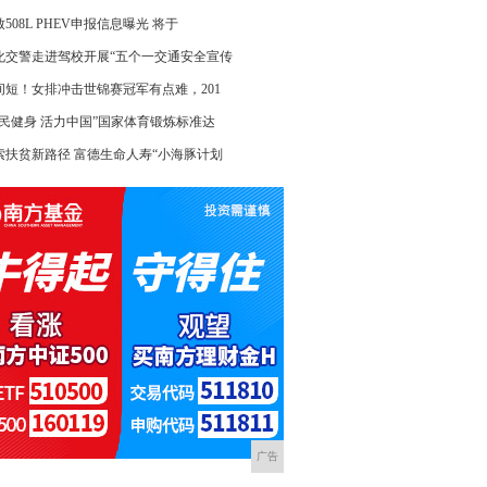
508L PHEV申报信息曝光 将于
化交警走进驾校开展“五个一交通安全宣传
间短！女排冲击世锦赛冠军有点难，201
全民健身 活力中国”国家体育锻炼标准达
索扶贫新路径 富德生命人寿“小海豚计划
广告