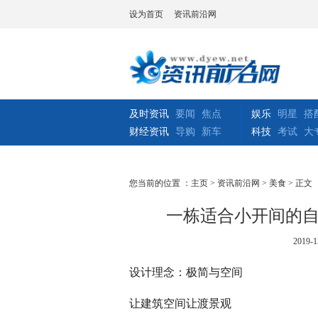
设为首页
资讯前沿网
及时资讯
要闻
焦点
娱乐
明星
搭
财经资讯
导购
新车
科技
考试
大
您当前的位置 ：
主页
>
资讯前沿网
>
美食
> 正文
一栋适合小开间的
2019-1
设计理念：极简与空间
让建筑空间让渡景观