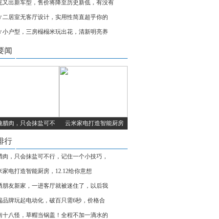
克又出新车型，售价将降至历史新低，有没有
7㎡二居室无客厅设计，实用性简直超乎你的
8㎡小户型，三房榻榻米玩出花，清新明亮养
要闻
腌腊肉，只会抹盐可不
云米家电打造智能厨房
排行
腊肉，只会抹盐可不行，记住一个小技巧，
米家电打造智能厨房，12.12给你意想
晒朋友新家，一进客厅就被迷住了，以后我
端品牌玩起电动化，破百只需6秒，价格合
南十八怪，草帽当锅盖！全程不加一滴水的