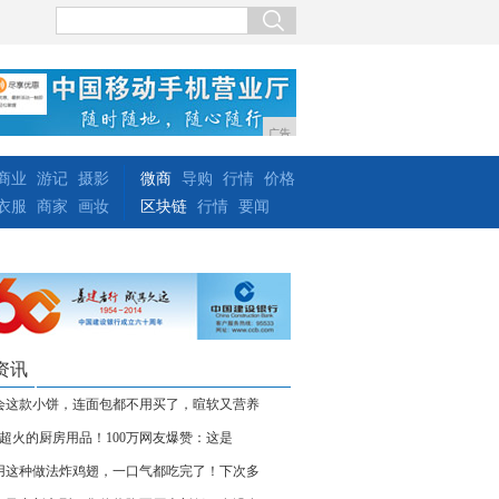
广告
商业
游记
摄影
微商
导购
行情
价格
衣服
商家
画妆
区块链
行情
要闻
资讯
会这款小饼，连面包都不用买了，暄软又营养
件超火的厨房用品！100万网友爆赞：这是
用这种做法炸鸡翅，一口气都吃完了！下次多