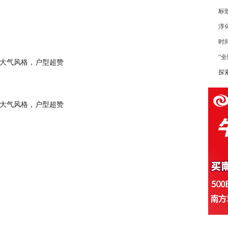
标致
淳
时
“
探