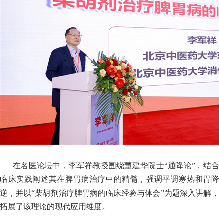
在名医论坛中，李军祥教授围绕董建华院士“通降论”，结合
临床实践阐述其在脾胃病治疗中的精髓，强调平调寒热和胃降
逆，并以“柴胡剂治疗脾胃病的临床经验与体会”为题深入讲解，
拓展了该理论的现代应用维度。