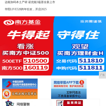
达能加码本土产研 诺优能3蕴荟全新上市
华熙LIVE528跨年狂欢，开启2025
广告