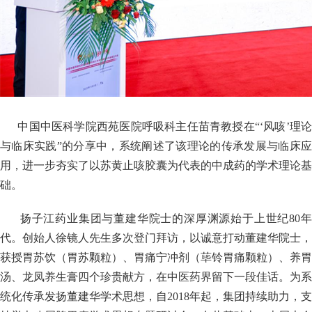
中国中医科学院西苑医院呼吸科主任苗青教授在“‘风咳’理论
与临床实践”的分享中，系统阐述了该理论的传承发展与临床应
用，进一步夯实了以苏黄止咳胶囊为代表的中成药的学术理论基
础。
扬子江药业集团与董建华院士的深厚渊源始于上世纪80
代。创始人徐镜人先生多次登门拜访，以诚意打动董建华院士，
获授胃苏饮（胃苏颗粒）、胃痛宁冲剂（荜铃胃痛颗粒）、养胃
汤、龙凤养生膏四个珍贵献方，在中医药界留下一段佳话。为系
统化传承发扬董建华学术思想，自2018年起，集团持续助力，支