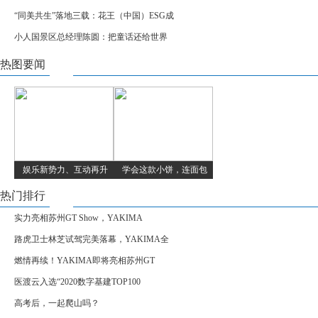
“同美共生”落地三载：花王（中国）ESG成
​小人国景区总经理陈圆：把童话还给世界
热图要闻
娱乐新势力、互动再升
学会这款小饼，连面包
热门排行
实力亮相苏州GT Show，YAKIMA
路虎卫士林芝试驾完美落幕，YAKIMA全
燃情再续！YAKIMA即将亮相苏州GT
医渡云入选“2020数字基建TOP100
高考后，一起爬山吗？