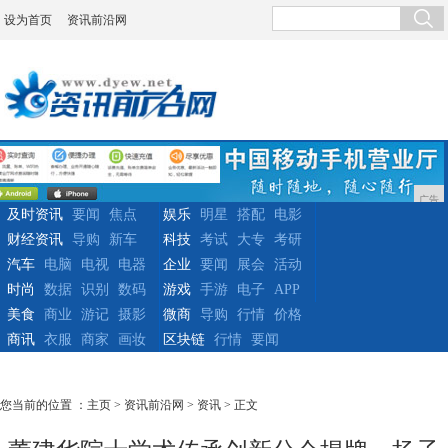
设为首页
资讯前沿网
广告
及时资讯
要闻
焦点
娱乐
明星
搭配
电影
财经资讯
导购
新车
科技
考试
大专
考研
汽车
电脑
电视
电器
企业
要闻
展会
活动
时尚
数据
识别
数码
游戏
手游
电子
APP
美食
商业
游记
摄影
微商
导购
行情
价格
商讯
衣服
商家
画妆
区块链
行情
要闻
您当前的位置 ：
主页
>
资讯前沿网
>
资讯
> 正文