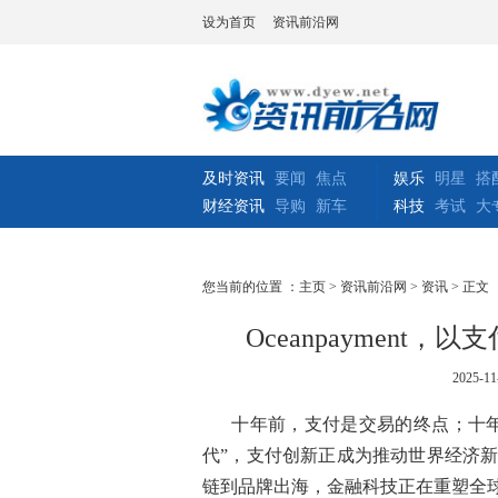
设为首页
资讯前沿网
及时资讯
要闻
焦点
娱乐
明星
搭
财经资讯
导购
新车
科技
考试
大
您当前的位置 ：
主页
>
资讯前沿网
>
资讯
> 正文
Oceanpaymen
2025-11
十年前，支付是交易的终点；十年
代”，支付创新正成为推动世界经济
链到品牌出海，金融科技正在重塑全