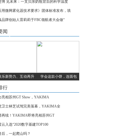
进博 见未来：一支贝亲奶瓶背后的科学温度
医用微网雾化器技术要求》团体标准发布，填
赢品牌创始人雷莉莉于FBC领航者大会做“
要闻
娱乐新势力、互动再升
学会这款小饼，连面包
排行
亮相苏州GT Show，YAKIMA
虎卫士林芝试驾完美落幕，YAKIMA全
情再续！YAKIMA即将亮相苏州GT
云入选“2020数字基建TOP100
考后，一起爬山吗？