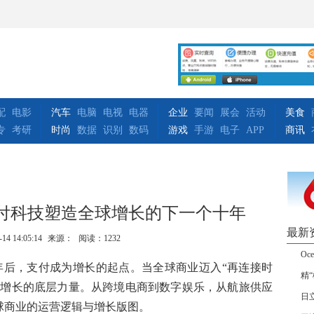
配
电影
汽车
电脑
电视
电器
企业
要闻
展会
活动
美食
专
考研
时尚
数据
识别
数码
游戏
手游
电子
APP
商讯
t，以支付科技塑造全球增长的下一个十年
最新
-14 14:05:14
来源：
阅读：1232
Oc
后，支付成为增长的起点。当全球商业迈入“再连接时
精
新增长的底层力量。从跨境电商到数字娱乐，从航旅供应
日
球商业的运营逻辑与增长版图。