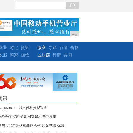
广告
商业
游记
摄影
微商
导购
行情
价格
衣服
商家
画妆
区块链
行情
要闻
资讯
eanpayment，以支付科技塑造全
“橙”合作 深耕发展 日立建机与中辰集
立与太保产险达成战略合作 共探电梯“保险