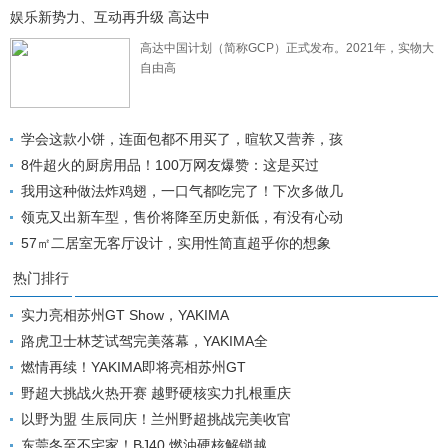
娱乐新势力、互动再升级 高达中
高达中国计划（简称GCP）正式发布。2021年，实物大
自由高
学会这款小饼，连面包都不用买了，暄软又营养，孩
8件超火的厨房用品！100万网友爆赞：这是买过
我用这种做法炸鸡翅，一口气都吃完了！下次多做几
领克又出新车型，售价将降至历史新低，有没有心动
57㎡二居室无客厅设计，实用性简直超乎你的想象
热门排行
实力亮相苏州GT Show，YAKIMA
路虎卫士林芝试驾完美落幕，YAKIMA全
燃情再续！YAKIMA即将亮相苏州GT
野超大挑战火热开赛 越野硬核实力扎根重庆
以野为盟 生辰同庆！兰州野超挑战完美收官
东莞冬至不宅家！BJ40 燃油硬核解锁越