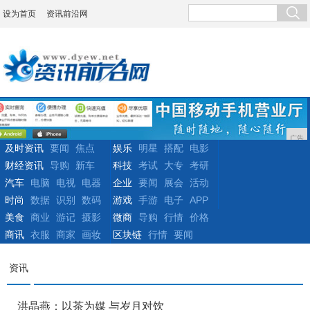
设为首页
资讯前沿网
广告
及时资讯
要闻
焦点
娱乐
明星
搭配
电影
财经资讯
导购
新车
科技
考试
大专
考研
汽车
电脑
电视
电器
企业
要闻
展会
活动
时尚
数据
识别
数码
游戏
手游
电子
APP
美食
商业
游记
摄影
微商
导购
行情
价格
商讯
衣服
商家
画妆
区块链
行情
要闻
资讯
洪晶燕：以茶为媒 与岁月对饮