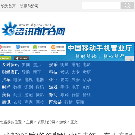
设为首页
资讯前沿网
广告
及时资讯
要闻
焦点
娱乐
明星
搭配
电影
财经资讯
导购
新车
科技
考试
大专
考研
汽车
电脑
电视
电器
企业
要闻
展会
活动
时尚
数据
识别
数码
游戏
手游
电子
APP
美食
商业
游记
摄影
微商
导购
行情
价格
商讯
衣服
商家
画妆
区块链
行情
要闻
您当前的位置 ：
主页
>
资讯前沿网
>
游戏
> 正文