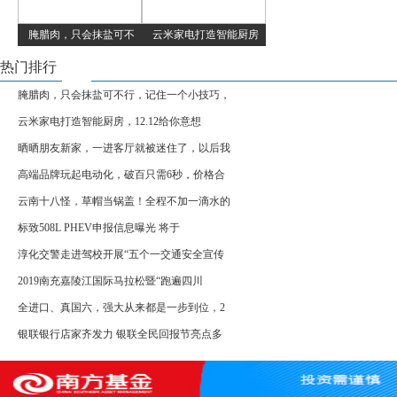
腌腊肉，只会抹盐可不
云米家电打造智能厨房
热门排行
腌腊肉，只会抹盐可不行，记住一个小技巧，
云米家电打造智能厨房，12.12给你意想
晒晒朋友新家，一进客厅就被迷住了，以后我
高端品牌玩起电动化，破百只需6秒，价格合
云南十八怪，草帽当锅盖！全程不加一滴水的
标致508L PHEV申报信息曝光 将于
淳化交警走进驾校开展“五个一交通安全宣传
2019南充嘉陵江国际马拉松暨“跑遍四川
全进口、真国六，强大从来都是一步到位，2
银联银行店家齐发力 银联全民回报节亮点多