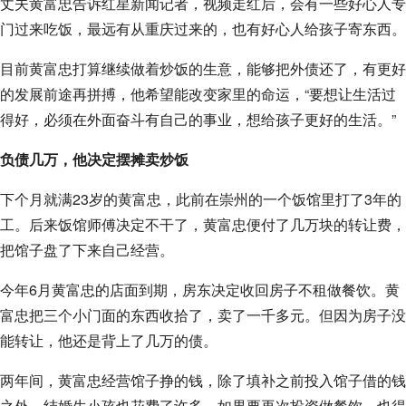
丈夫黄富忠告诉红星新闻记者，视频走红后，会有一些好心人专
门过来吃饭，最远有从重庆过来的，也有好心人给孩子寄东西。
目前黄富忠打算继续做着炒饭的生意，能够把外债还了，有更好
的发展前途再拼搏，他希望能改变家里的命运，“要想让生活过
得好，必须在外面奋斗有自己的事业，想给孩子更好的生活。”
负债几万，他决定摆摊卖炒饭
下个月就满23岁的黄富忠，此前在崇州的一个饭馆里打了3年的
工。后来饭馆师傅决定不干了，黄富忠便付了几万块的转让费，
把馆子盘了下来自己经营。
今年6月黄富忠的店面到期，房东决定收回房子不租做餐饮。黄
富忠把三个小门面的东西收拾了，卖了一千多元。但因为房子没
能转让，他还是背上了几万的债。
两年间，黄富忠经营馆子挣的钱，除了填补之前投入馆子借的钱
之外，结婚生小孩也花费了许多。如果要再次投资做餐饮，也得