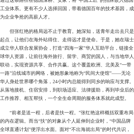
通过这条路径在德国深耕、安家，将“中国工匠”的招牌嵌入德国
工业体系。更有不少人选择回国，带着德国百年的技术基因，成
为企业争抢的高薪人才。
但张红艳的格局远不止于教育。她深知，送青年走出去只是
起点，让他们在海外站得住、走得远才是使命。于是，她在瑞士
成立华人联合发展协会，打造“四海一家”华人互助平台，链接全
球华人资源，让前往海外旅行、留学、商贸的国人，与当地华人
联动，实现资源共享、合作共赢。这个覆盖欧洲、北美及“一带
一路”沿线城市的网络，被她形象地称为“民间大使馆”——无论
华人身处世界哪个角落，24小时内总能得到同乡的响应与支撑。
从落地接机、住宿安排，到职场适应、法律援助，再到毕业后的
工作推荐、相互帮扶，一个全生命周期的服务体系就此成型。
“前者是送一程，后者是扶一程。”张红艳这样概括双重布局
的内在逻辑。而当“扶”的对象从个人延伸到企业时，“中国品牌
全球直通计划”便浮出水面。面对“不出海就出局”的时代共识，