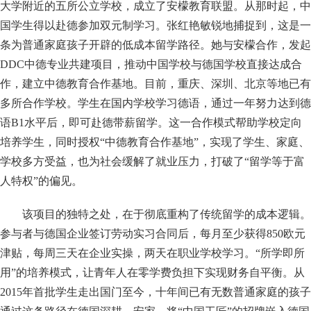
大学附近的五所公立学校，成立了安檬教育联盟。从那时起，中
国学生得以赴德参加双元制学习。张红艳敏锐地捕捉到，这是一
条为普通家庭孩子开辟的低成本留学路径。她与安檬合作，发起
DDC中德专业共建项目，推动中国学校与德国学校直接达成合
作，建立中德教育合作基地。目前，重庆、深圳、北京等地已有
多所合作学校。学生在国内学校学习德语，通过一年努力达到德
语B1水平后，即可赴德带薪留学。这一合作模式帮助学校定向
培养学生，同时授权“中德教育合作基地”，实现了学生、家庭、
学校多方受益，也为社会缓解了就业压力，打破了“留学等于富
人特权”的偏见。
该项目的独特之处，在于彻底重构了传统留学的成本逻辑。
参与者与德国企业签订劳动实习合同后，每月至少获得850欧元
津贴，每周三天在企业实操，两天在职业学校学习。“所学即所
用”的培养模式，让青年人在零学费负担下实现财务自平衡。从
2015年首批学生走出国门至今，十年间已有无数普通家庭的孩子