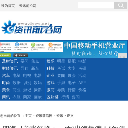
设为首页
资讯前沿网
广告
及时资讯
要闻
焦点
娱乐
明星
搭配
电影
财经资讯
导购
新车
科技
考试
大专
考研
汽车
电脑
电视
电器
企业
要闻
展会
活动
时尚
数据
识别
数码
游戏
手游
电子
APP
美食
商业
游记
摄影
微商
导购
行情
价格
商讯
衣服
商家
画妆
区块链
行情
要闻
您当前的位置 ：
主页
>
资讯前沿网
>
资讯
> 正文