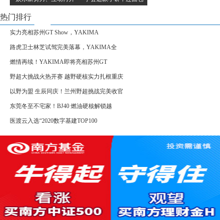
热门排行
实力亮相苏州GT Show，YAKIMA
路虎卫士林芝试驾完美落幕，YAKIMA全
燃情再续！YAKIMA即将亮相苏州GT
野超大挑战火热开赛 越野硬核实力扎根重庆
以野为盟 生辰同庆！兰州野超挑战完美收官
东莞冬至不宅家！BJ40 燃油硬核解锁越
医渡云入选“2020数字基建TOP100