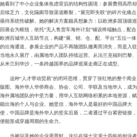
她看到了中小企业集体焦虑背后的结构性困境：参展费用高昂却
后续乏力，文化隔阂导致渠道断裂，“展完即失联”的碎片化痛点
亟待系统性破解。她的解决方案颇具想象力：以欧洲多国顶级巡
回展会为枢纽，依托“无人售货车海外计划”铺设终端触点，配合
欧洲百城华人互助节点，构建“展、销、仓、配、平台”五位一体
的出海通道。参展企业的产品不再随团队撤离而消失，而是入驻
当地永久展厅，由属地华人团队持续运营。从法兰克福到巴黎、
从米兰到华沙，一条跨越国界的品牌巡展走廊正在成型。
这种“人才带动贸易”的闭环思维，贯穿了张红艳的整个商业
版图。海外华人华侨商会、协会、公司、学联及当地华人，成为
海外属地团队的中坚力量，用华人互助网络积累的本地资源，赋
能出海的个人与企业。她坚信，海外华人是最好的中国品牌大
使，中国品牌是海外华人的坚实后盾，二者通过平台紧密链接，
便能形成穿越周期的生命力。
当被问及她的企业愿景时，这位在瑞士定居十四年的创业者