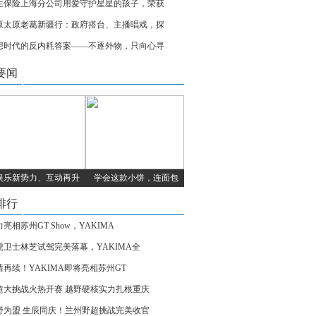
生保险上海分公司用爱守护星星的孩子，荣获
原太原老葛新疆行：政府搭台、主播唱戏，探
想时代的反内耗答案——不逐外物，只向心寻
要闻
娱乐新势力、互动再升
学会这款小饼，连面包
排行
亮相苏州GT Show，YAKIMA
虎卫士林芝试驾完美落幕，YAKIMA全
情再续！YAKIMA即将亮相苏州GT
超大挑战火热开赛 越野硬核实力扎根重庆
野为盟 生辰同庆！兰州野超挑战完美收官