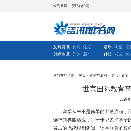
设为首页
资讯前沿网
及时资讯
要闻
焦点
娱乐
明星
搭
财经资讯
导购
新车
科技
考试
大
您当前的位置 ：
主页
>
资讯前沿网
>
资讯
> 正文
世宗国际教育
2026-04
留学从来不是简单的申请流程，
选择到异国适应，每一步都关乎学子
背后的系统规划逻辑、留学服务的核