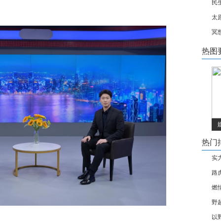
民
太
冥
热图
热门
实力
路
燃
野
以