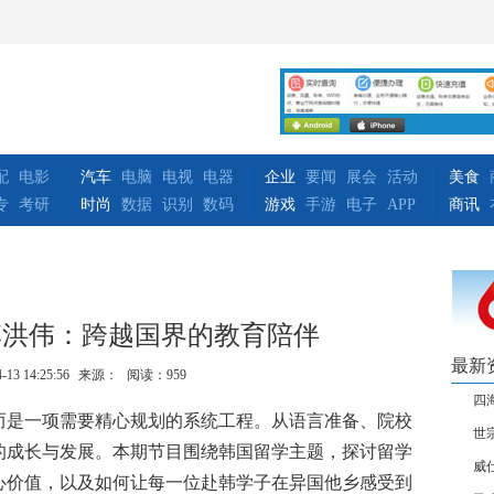
配
电影
汽车
电脑
电视
电器
企业
要闻
展会
活动
美食
专
考研
时尚
数据
识别
数码
游戏
手游
电子
APP
商讯
李洪伟：跨越国界的教育陪伴
最新
-13 14:25:56
来源：
阅读：959
四
而是一项需要精心规划的系统工程。从语言准备、院校
世
的成长与发展。本期节目围绕韩国留学主题，探讨留学
威
心价值，以及如何让每一位赴韩学子在异国他乡感受到