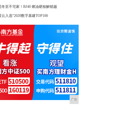
莞冬至不宅家！BJ40 燃油硬核解锁越
云入选“2020数字基建TOP100
广告