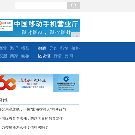
广告
商业
游记
摄影
微商
导购
行情
价格
衣服
商家
画妆
区块链
行情
要闻
资讯
海兄弟张红艳：一位“出海摆渡人”的使命与
宗国际教育李洪伟：跨越国界的教育陪伴
仕力按摩椅怎么样？值得买吗？